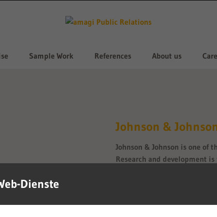
ise
Sample Work
References
About us
Care
Johnson & Johnso
Johnson & Johnson is one of t
Research and development is t
Our services:
Web-Dienste
Designing and conducting wor
communication and crisis PR a