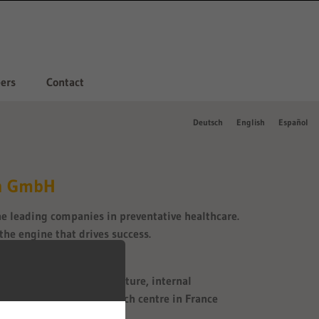
ers
Contact
Deutsch
English
Español
n GmbH
he leading companies in preventative healthcare.
he engine that drives success.
kshops on innovation culture, internal
t the Val de Reuil research centre in France