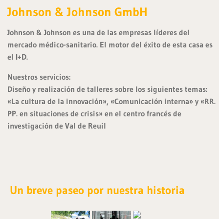
Johnson & Johnson GmbH
W
Johnson & Johnson es una de las empresas líderes del
i
mercado médico-sanitario. El motor del éxito de esta casa es
r
el I+D.
n
u
Nuestros servicios:
t
Diseño y realización de talleres sobre los siguientes temas:
z
«La cultura de la innovación», «Comunicación interna» y «RR.
e
PP. en situaciones de crisis» en el centro francés de
n
investigación de Val de Reuil
C
o
o
k
i
Un breve paseo por nuestra historia
e
s