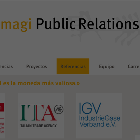
encias
Proyectos
Referencias
Equipo
Carre
d es la moneda más valiosa.»