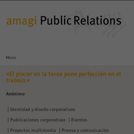
Saltar
al
contenido
Menú
Saltar
«El placer en la tarea pone perfección en el
trabajo.»
al
Anónimo
contenido
| Identidad y diseño corporativos
| Publicaciones corporativas
| Eventos
| Proyectos multimedia
| Prensa y comunicación