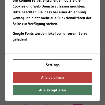
Sie können selbst entscheiden, ob Sie die
Cookies und Web-Dienste zulassen möchten.
Bitte beachten Sie, dass bei einer Ablehnung
Un breve paseo por nuestra historia
womöglich nicht mehr alle Funktionalitäten der
Seite zur Verfügung stehen.
2003
Google Fonts werden lokal von unserem Server
geladen!
Settings
Alle ablehnen
Alle akzeptieren