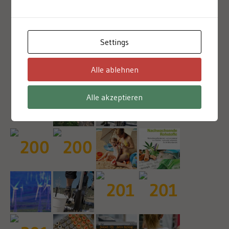
Settings
Un breve paseo por nuestra historia
Alle ablehnen
Alle akzeptieren
2003