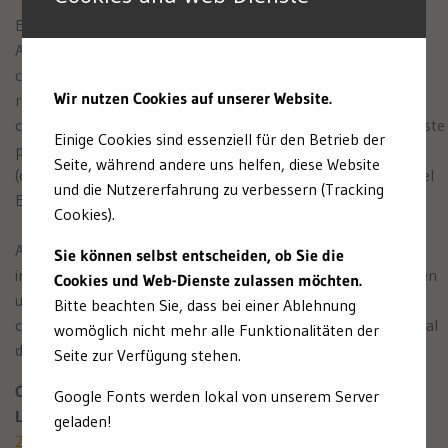
El uno de enero de 2018, la HVD (Asociación Humanista
Alemana) Berlín-Brandenburgo fue declarada formalmente
como entidad de Derecho público, lo que significa el
Wir nutzen Cookies auf unserer Website.
reconocimiento constitucional de su igualdad respecto a las
comunidades religiosas. El hecho de que se haya concedido este
Einige Cookies sind essenziell für den Betrieb der
privilegiado estatus a una
Weltanschauungsgemeinschaft
Seite, während andere uns helfen, diese Website
(organización no confesional) es una primicia en la historia del
und die Nutzererfahrung zu verbessern (Tracking
Estado de Berlín.
Cookies).
Apoyamos a la HVD en la concepción, planificación e
Sie können selbst entscheiden, ob Sie die
implementación de la ceremonia oficial de reconocimiento, en
Cookies und Web-Dienste zulassen möchten.
un evento de agradecimiento a la labor de los voluntarios,
Bitte beachten Sie, dass bei einer Ablehnung
como también un festival de calle con motivo del «Día Mundial
womöglich nicht mehr alle Funktionalitäten der
del Humanismo».
Seite zur Verfügung stehen.
Cliente: Humanistischer Verband Deutschlands (HVD),
Google Fonts werden lokal von unserem Server
Landesverband Berlin-Brandenburg KdöR
geladen!
2018