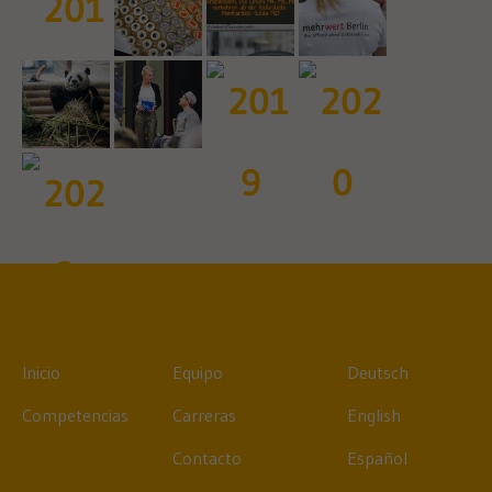
Inicio
Equipo
Deutsch
Competencias
Carreras
English
Contacto
Español