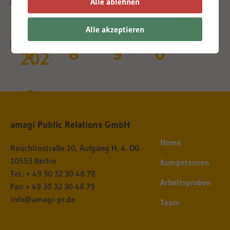
Alle ablehnen
Alle akzeptieren
amagi Public Relations GmbH
Home
Reuchlinstraße 10, Aufgang H, 4. OG
10553 Berlin
Kompetenzen
Tel.: + 49 30 32 30 48 78
Arbeitsproben
Fax: + 49 30 32 30 48 79
info@amagi-pr.de
Team