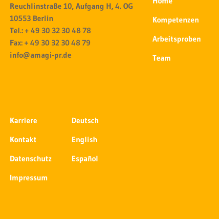
Home
n
Reuchlinstraße 10, Aufgang H, 4. OG
,
10553 Berlin
Kompetenzen
o
Tel.: + 49 30 32 30 48 78
Arbeitsproben
b
Fax: + 49 30 32 30 48 79
S
info@amagi-pr.de
Team
i
e
d
i
e
Karriere
Deutsch
C
o
Kontakt
English
o
Datenschutz
Español
k
i
Impressum
e
s
u