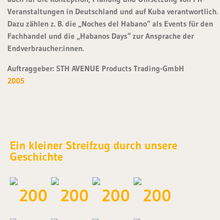
Veranstaltungen in Deutschland und auf Kuba verantwortlich.
Dazu zählen z. B. die „Noches del Habano“ als Events für den
Fachhandel und die „Habanos Days“ zur Ansprache der
Endverbraucher:innen.
Auftraggeber: 5TH AVENUE Products Trading-GmbH
2005
S
Ein kleiner Streifzug durch unsere
i
Geschichte
e
k
ö
n
n