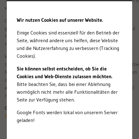
waiting for.
Wir nutzen Cookies auf unserer Website.
On July 5, 2017, Federal Chancellor Angela Merkel and her
guest of state, Chinese President Xi Jinping, warmly welcomed
Einige Cookies sind essenziell für den Betrieb der
the two new Berliners Meng Meng and Jiao Qing in their new
Seite, während andere uns helfen, diese Website
home.
und die Nutzererfahrung zu verbessern (Tracking
Cookies).
We were responsible for concept, planning and realisation of
the opening ceremony of the new Panda Gardens as well as the
Sie können selbst entscheiden, ob Sie die
following public days. Furthermore, we supported the PR team
Cookies und Web-Dienste zulassen möchten.
of the Berlin Zoo with the media work and, among other
Bitte beachten Sie, dass bei einer Ablehnung
activities, took care of the security accreditation of about 300
womöglich nicht mehr alle Funktionalitäten der
national and international journalists.
Seite zur Verfügung stehen.
Client: Zoologischer Garten Berlin AG
Google Fonts werden lokal von unserem Server
2017
geladen!