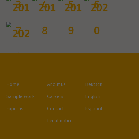
Home
About us
Deutsch
Sample Work
Careers
English
Expertise
Contact
Español
Legal notice