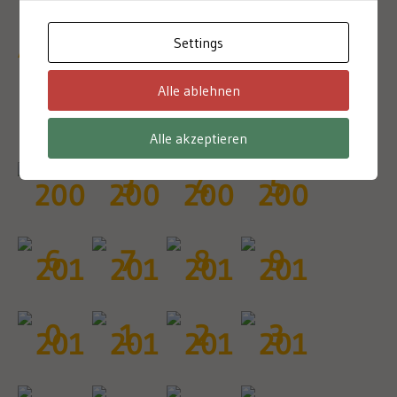
Settings
A brief look at our history
Alle ablehnen
2003
Alle akzeptieren