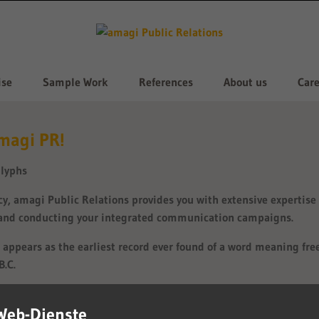
ise
Sample Work
References
About us
Care
magi PR!
ncy, amagi Public Relations provides you with extensive expertise
 and conducting your integrated communication campaigns.
 appears as the earliest record ever found of a word meaning fr
B.C.
s working effectively in a motivated team, engaging in open, co
e to blaze new trails.
Web-Dienste