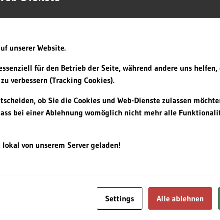
des small and medium-sized businesses, listed corporations, publ
ions as well as national and international organisations.
your success.
uf unserer Website.
essenziell für den Betrieb der Seite, während andere uns helfen,
zu verbessern (Tracking Cookies).
ntscheiden, ob Sie die Cookies und Web-Dienste zulassen möchte
dass bei einer Ablehnung womöglich nicht mehr alle Funktionalit
 lokal von unserem Server geladen!
Settings
Alle ablehnen