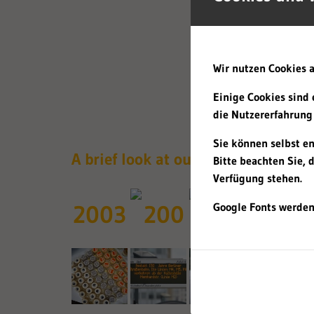
Our client base inclu
foundations, associat
We are committed to 
Wir nutzen Cookies a
Einige Cookies sind 
die Nutzererfahrung 
Sie können selbst e
A brief look at our history
Bitte beachten Sie, 
Verfügung stehen.
2003
Google Fonts werden