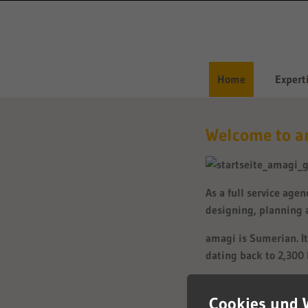
Skip
to
content
Skip
Home
Expert
to
Welcome to a
content
As a full service age
designing, planning
amagi is Sumerian. It
dating back to 2,300 
Our focus at amagi i
and having the courag
Cookies und 