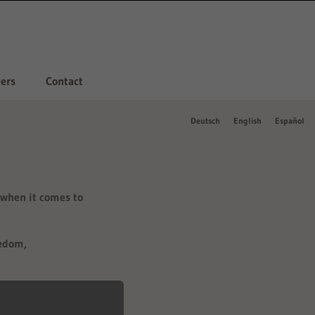
ers
Contact
Deutsch
English
Español
 when it comes to
eedom,
mmunicative dialog