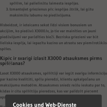
spēlēm, lai palielinātu laimesta iespējas.
Izmantojiet griezienus pēc iespējas ātrāk, lai gūtu
maksimālu labumu no piedāvājuma.
Visbeidzot, ir ieteicams sekot līdzi visiem bonusiem un
akcijām, ko piedāvā X3000.lv, jo tie var mainīties un jauni
piedāvājumi var parādīties bieži. Bezriska griezieni var būt
lieliska iespēja, lai iepazītu kazino un atrastu sev piemērotākās
spēles.
Kāpēc ir svarīgi izlasīt X3000 atsauksmes pirms
spēlēšanas?
Lasot X3000 atsauksmes, spēlētāji var iegūt svarīgu informāciju
par kazino kvalitāti, spēļu pieredzi, klientu apkalpošanu un
maksājumu metodēm. Atsauksmes sniedz reālu ieskatu par to,
kādas ir citu spēlētāju pieredzes, kas var palīdzēt pieņemt
apzinātu lēmumu, vai šis kazino ir piemērots jums.
Cookies und Web-Dienste
Piemēram, ja daudzas atsauksmes norāda uz lēnu izmaksu