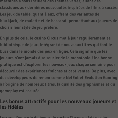
machines à sous incluent des thèmes variés, allant des
classiques aux dernières nouveautés inspirées de films à succès.
Les jeux de table, quant à eux, offrent des variantes de
blackjack, de roulette et de baccarat, permettant aux joueurs de
choisir leur style de jeu préféré.
En plus de cela, le casino Circus met à jour régulièrement sa
bibliothèque de jeux, intégrant de nouveaux titres qui font le
buzz dans le monde des jeux en ligne. Cela signifie que les
joueurs n’ont jamais à se soucier de la monotonie. Une bonne
pratique est d’explorer les nouveaux jeux chaque semaine pour
découvrir des expériences fraîches et captivantes. De plus, avec
des développeurs de renom comme NetEnt et Evolution Gaming
à l’origine de nombreux titres, la qualité des graphismes et du
gameplay est assurée.
Les bonus attractifs pour les nouveaux joueurs et
les fidèles
Lorsque l’on parle de bonus, le casino Circus ne fait pas les