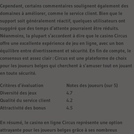
Cependant, certains commentaires soulignent également des
domaines à améliorer, comme le service client. Bien que le
support soit généralement réactif, quelques utilisateurs ont
suggéré que des temps d’attente pourraient être réduits.
Néanmoins, la plupart s’accordent à dire que le casino Circus
offre une excellente expérience de jeu en ligne, avec un bon
équilibre entre divertissement et sécurité. En fin de compte, le
consensus est assez clair : Circus est une plateforme de choix
pour les joueurs belges qui cherchent à s’amuser tout en jouant
en toute sécurité.
Critères d’évaluation
Notes des joueurs (sur 5)
Diversité des jeux
4.7
Qualité du service client
4.2
Attractivité des bonus
4.5
En résumé, le casino en ligne Circus représente une option
attrayante pour les joueurs belges grâce à ses nombreux