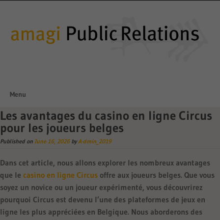
Skip
to
content
Menu
Les avantages du casino en ligne Circus
Skip
pour les joueurs belges
to
Published on
June 16, 2026
by
A-dmin_2019
content
Dans cet article, nous allons explorer les nombreux avantages
que le
casino en ligne Circus
offre aux joueurs belges. Que vous
soyez un novice ou un joueur expérimenté, vous découvrirez
pourquoi Circus est devenu l’une des plateformes de jeux en
ligne les plus appréciées en Belgique. Nous aborderons des