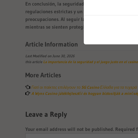
En conclusión, la seguridad y el juego justo son pil
regulaciones estrictas y un compromiso con la trans
preocupaciones. Al seguir las recomendaciones de ju
mientras se sienten protegidos. El futuro del juego 
Article Information
Last Modified on June 30, 2026
this article
La importancia de la seguridad y el juego justo en el casino
Post
More Articles
navigation
Γιατί οι παίκτες επιλέγουν το SG Casino Ελλαδα για τα τυχερά
A Wyns Casino játékfejlesztői és hogyan biztosítják a minősé
Leave a Reply
Your email address will not be published.
Required 