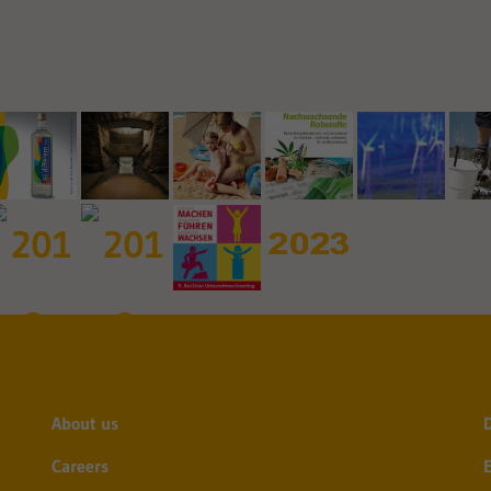
About us
Careers