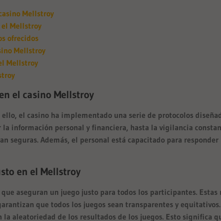
casino Mellstroy
el Mellstroy
os ofrecidos
ino Mellstroy
el Mellstroy
stroy
n el casino Mellstroy
 ello, el casino ha implementado una serie de protocolos diseñad
la información personal y financiera, hasta la vigilancia consta
sean seguras. Además, el personal está capacitado para responde
to en el Mellstroy
 que aseguran un juego justo para todos los participantes. Esta
garantizan que todos los juegos sean transparentes y equitativos
 la aleatoriedad de los resultados de los juegos. Esto significa 