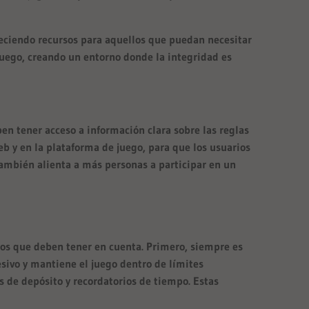
reciendo recursos para aquellos que puedan necesitar
 juego, creando un entorno donde la integridad es
en tener acceso a información clara sobre las reglas
web y en la plataforma de juego, para que los usuarios
también alienta a más personas a participar en un
ejos que deben tener en cuenta. Primero, siempre es
esivo y mantiene el juego dentro de límites
s de depósito y recordatorios de tiempo. Estas