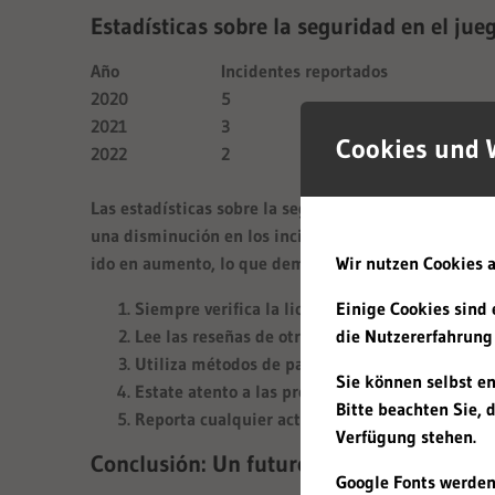
Estadísticas sobre la seguridad en el jueg
Año
Incidentes reportados
2020
5
2021
3
Cookies und 
2022
2
Las estadísticas sobre la seguridad en el
mellstroy
so
una disminución en los incidentes reportados, lo qu
Wir nutzen Cookies a
ido en aumento, lo que demuestra que más jugadores 
Einige Cookies sind 
Siempre verifica la licencia del casino antes de
die Nutzererfahrung 
Lee las reseñas de otros jugadores para obtene
Utiliza métodos de pago seguros y confiables.
Sie können selbst e
Estate atento a las promociones y bonificacion
Bitte beachten Sie, 
Reporta cualquier actividad sospechosa de inm
Verfügung stehen.
Conclusión: Un futuro seguro y justo en e
Google Fonts werden