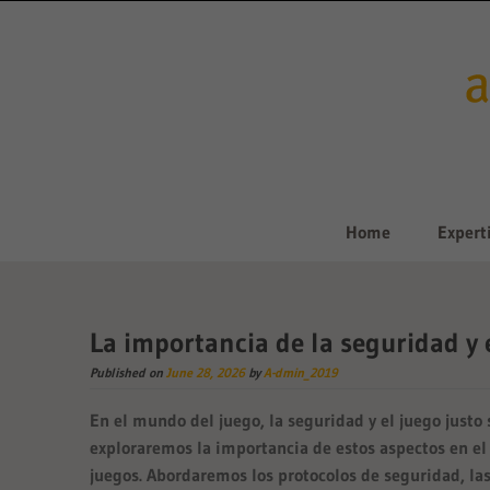
Skip
to
content
Skip
Home
Expert
to
content
La importancia de la seguridad y e
Published on
June 28, 2026
by
A-dmin_2019
En el mundo del juego, la seguridad y el juego justo 
exploraremos la importancia de estos aspectos en e
juegos. Abordaremos los protocolos de seguridad, las