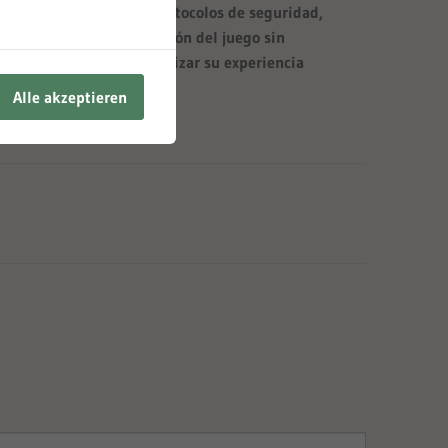
 la implementación de protocolos de seguridad,
den disfrutar de la emoción del juego sin
s jugadores pueden maximizar su experiencia
a seguridad y la equidad.
Alle akzeptieren