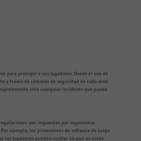
os para proteger a sus jugadores. Desde el uso de
nte a través de cámaras de seguridad en cada área
r rápidamente ante cualquier incidente que pueda
s regulaciones son impuestas por organismos
. Por ejemplo, los proveedores de software de juego
que los jugadores pueden confiar en que no están