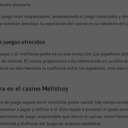
ente aleatorio.
e juego sean responsables, promoviendo el juego consciente y of
ue también fortalece la reputación del casino en la industria del
s juegos ofrecidos
uego, y el
mellstroy game
no es una excepción. Los jugadores deb
s de retorno. El casino proporciona esta información en su sitio 
cia no solo fomenta la confianza entre los jugadores, sino que 
a en el casino Mellstroy
ia de juego segura en el
mellstroy game casino
, hay varios cons
nzar a jugar y ceñirse a él. Esto ayuda a prevenir el gasto exc
amientas de juego responsable que ofrece el casino, como límite
ctividad y disfrutar del juego de manera saludable.