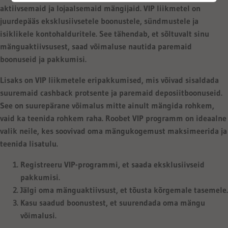
aktiivsemaid ja lojaalsemaid mängijaid. VIP liikmetel on
juurdepääs eksklusiivsetele boonustele, sündmustele ja
isiklikele kontohalduritele. See tähendab, et sõltuvalt sinu
mänguaktiivsusest, saad võimaluse nautida paremaid
boonuseid ja pakkumisi.
Lisaks on VIP liikmetele eripakkumised, mis võivad sisaldada
suuremaid cashback protsente ja paremaid deposiitboonuseid.
See on suurepärane võimalus mitte ainult mängida rohkem,
vaid ka teenida rohkem raha. Roobet VIP programm on ideaalne
valik neile, kes soovivad oma mängukogemust maksimeerida ja
teenida lisatulu.
Registreeru VIP-programmi, et saada eksklusiivseid
pakkumisi.
Jälgi oma mänguaktiivsust, et tõusta kõrgemale tasemele.
Kasu saadud boonustest, et suurendada oma mängu
võimalusi.