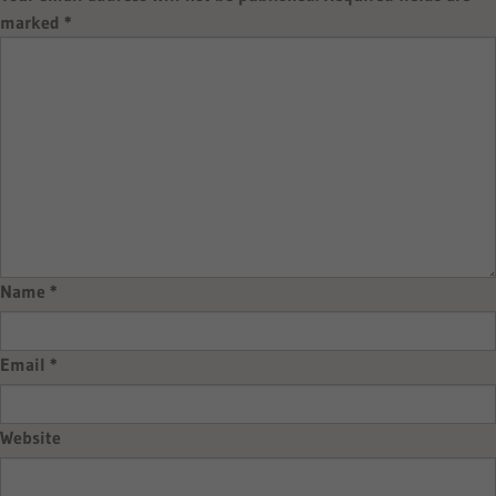
marked
*
Name
*
Email
*
Website