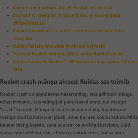
Roobet crash mängu alused: Kuidas see toimib
Olulised strateegiad ja näpunäited, et suurendada
võiduvõimalusi
Roobet’i boonused ja kuidas neid maksimaalselt ära
kasutada
Kuidas hallata oma raha ja vältida kahjusid
Parimad Roobet mängud: Miks valida Roobet crash?
Kuidas kasutada Roobet’i VIP-programmi ja saada rohkem
kasu
Roobet crash mängu alused: Kuidas see toimib
Roobet crash on populaarne hasartmäng, mis põhineb mängu
edusammudel, kus mängijad panustavad enne, kui mängu
“crash” toimub. Mängu eesmärk on ennustada, kui kõrgele
mängu multiplikatsioon jõuab, enne kui see kokku kukub. Mida
kauem mäng kestab, seda suurem on multiplikatsioon, kuid
samas suureneb ka risk, et mäng kukub enne, kui sa oma