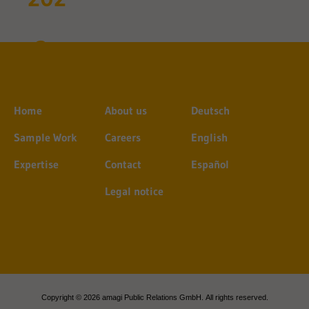
Home
About us
Deutsch
Sample Work
Careers
English
Expertise
Contact
Español
Legal notice
Copyright © 2026 amagi Public Relations GmbH. All rights reserved.