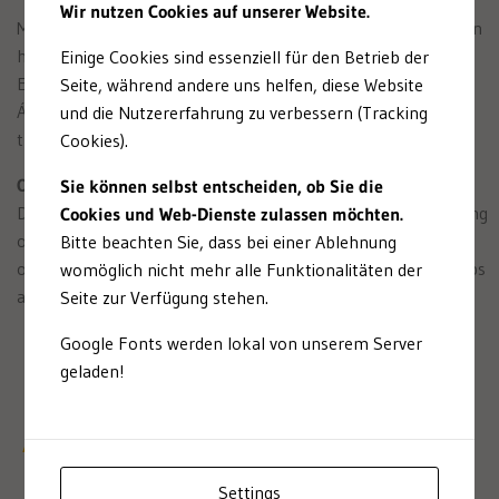
Wir nutzen Cookies auf unserer Website.
Madrid-Barajas is Spain’s largest and most important aviation
hub servicing some 50 million passengers a year. It is also
Einige Cookies sind essenziell für den Betrieb der
Europe’s sixt largest airport (2016). At ITB 2006 Magdalena
Seite, während andere uns helfen, diese Website
Álvarez, Spain’s Minister of Transport at the time, presented
und die Nutzererfahrung zu verbessern (Tracking
the key facts involved in opening the new T4 terminal.
Cookies).
Our services:
Sie können selbst entscheiden, ob Sie die
Design, planning and conducting PR measures for the opening
Cookies und Web-Dienste zulassen möchten.
of the new terminal: traditional press and media activities,
Bitte beachten Sie, dass bei einer Ablehnung
organization of press conferences, press tours and press trips
womöglich nicht mehr alle Funktionalitäten der
as well as information events for business partners.
Seite zur Verfügung stehen.
Google Fonts werden lokal von unserem Server
geladen!
A brief look at our history
Settings