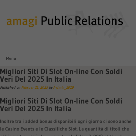
Skip
to
content
Menu
Migliori Siti Di Slot On-line Con Soldi
Skip
Veri Del 2025 In Italia
to
Published on
Februar 21, 2025
by
A-dmin_2019
content
Migliori Siti Di Slot On-line Con Soldi
Veri Del 2025 In Italia
Inoltre tra i added bonus disponibili ogni giorno ci sono anche
le Casino Events e le Classifiche Slot. La quantità di titoli che