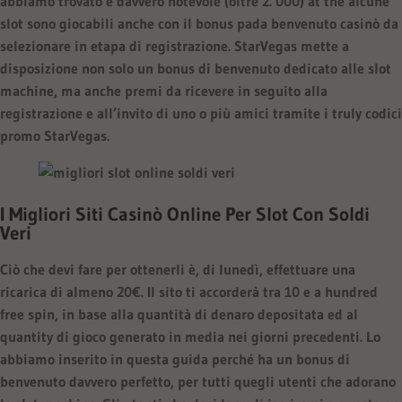
abbiamo trovato è davvero notevole (oltre 2. 000) at the alcune
slot sono giocabili anche con il bonus pada benvenuto casinò da
selezionare in etapa di registrazione. StarVegas mette a
disposizione non solo un bonus di benvenuto dedicato alle slot
machine, ma anche premi da ricevere in seguito alla
registrazione e all’invito di uno o più amici tramite i truly codici
promo StarVegas.
I Migliori Siti Casinò Online Per Slot Con Soldi
Veri
Ciò che devi fare per ottenerli è, di lunedì, effettuare una
ricarica di almeno 20€. Il sito ti accorderà tra 10 e a hundred
free spin, in base alla quantità di denaro depositata ed al
quantity di gioco generato in media nei giorni precedenti. Lo
abbiamo inserito in questa guida perché ha un bonus di
benvenuto davvero perfetto, per tutti quegli utenti che adorano