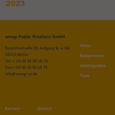
amagi Public Relations GmbH
Home
Reuchlinstraße 10, Aufgang H, 4. OG
10553 Berlin
Kompetenzen
Tel.: + 49 30 32 30 48 78
Arbeitsproben
Fax: + 49 30 32 30 48 79
info@amagi-pr.de
Team
Karriere
Deutsch