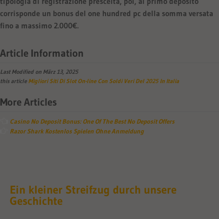
tipologia di registrazione prescelta, poi, al primo deposito
corrisponde un bonus del one hundred pc della somma versata
fino a massimo 2.000€.
Article Information
Last Modified on März 13, 2025
this article
Migliori Siti Di Slot On-line Con Soldi Veri Del 2025 In Italia
Post
More Articles
navigation
Casino No Deposit Bonus: One Of The Best No Deposit Offers
Razor Shark Kostenlos Spielen Ohne Anmeldung
Ein kleiner Streifzug durch unsere
Geschichte