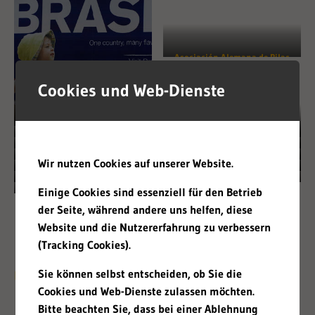
Asociación Alemana de Pilas
de Combustible e Hidrógeno
Agencia Brasileña de
Cookies und Web-Dienste
Promoción de Exportaciones e
Inversiones (Apex-Brasil)
Asociación Federal Alemana
Asociación Mundos
Departamento de Prensa e
Gesundheitswerk Bethel
contra el Reumatismo
Subterráneos de Berlín
Encargada del Gobierno
Fundación Berliner Schloss –
Wir nutzen Cookies auf unserer Website.
Información del Gobierno
gGmbH
Lichtblick AG
Regalos para caballero
Federal para Migración,
Foro Humboldt
Federal
Secretaría particular de Su
Wines from Brazil
Herrlich
Integración y Refugiados
Einige Cookies sind essenziell für den Betrieb
WWF Alemania
Alteza el jeque Zayed Bin
der Seite, während andere uns helfen, diese
Sultán Al Nahyan
Website und die Nutzererfahrung zu verbessern
(Tracking Cookies).
Sie können selbst entscheiden, ob Sie die
Un breve paseo por nuestra historia
Cookies und Web-Dienste zulassen möchten.
Bitte beachten Sie, dass bei einer Ablehnung