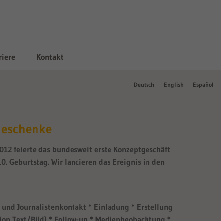
riere
Kontakt
Deutsch
English
Español
geschenke
012 feierte das bundesweit erste Konzeptgeschäft
. Geburtstag. Wir lancieren das Ereignis in den
 und Journalistenkontakt * Einladung * Erstellung
ion Text/Bild) * Follow-up * Medienbeobachtung *