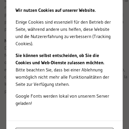
naturaleza más grandes del mundo y opera en más de 100
Wir nutzen Cookies auf unserer Website.
países. Cinco millones de personas apoyan la misión de WWF:
preservar la diversidad biológica y dejarles a nuestros hijos un
Einige Cookies sind essenziell für den Betrieb der
planeta vivo.
Seite, während andere uns helfen, diese Website
und die Nutzererfahrung zu verbessern (Tracking
Nuestros servicios:
Cookies).
Diseño corporativo con asesoría de marcas para diversos
formatos de actos (de carácter político) * apoyo a la
Sie können selbst entscheiden, ob Sie die
organización en la concepción, planificación y realización de
Cookies und Web-Dienste zulassen möchten.
estos * búsqueda de locales * contratación del equipo técnico,
Bitte beachten Sie, dass bei einer Ablehnung
catering y personal * gestión de los invitados (elaboración de la
womöglich nicht mehr alle Funktionalitäten der
lista de distribución, información previa, invitación, listas de
Seite zur Verfügung stehen.
participantes, seguimiento) * asistencia in situ
Google Fonts werden lokal von unserem Server
geladen!
Un breve paseo por nuestra historia